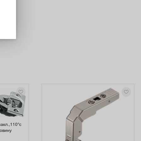
акл.,110°с
овину