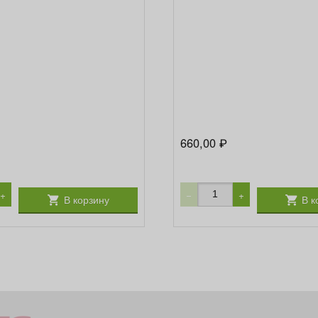
660,00
₽
+
−
+
В корзину
В к