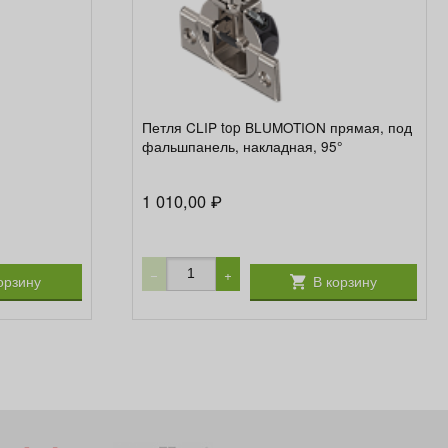
Петля CLIP top BLUMOTION прямая, под
фальшпанель, накладная, 95°
1 010,00
₽
−
+
орзину
В корзину