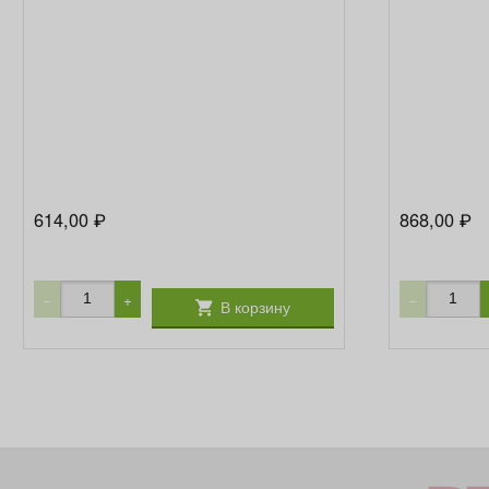
614,00
868,00
₽
₽
−
+
−
В корзину