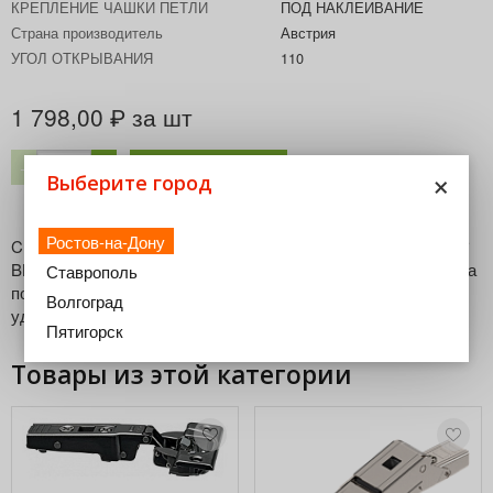
КРЕПЛЕНИЕ ЧАШКИ ПЕТЛИ
ПОД НАКЛЕИВАНИЕ
Страна производитель
Австрия
УГОЛ ОТКРЫВАНИЯ
110
1 798,00
за шт
₽
В корзину
−
+
×
Выберите город
Ростов-на-Дону
CLIP top петля CRISTALLO 71B4500C Угол открывания: 110°
BLUMOTION Механизм закрывания: с пружиной Регулировка
Ставрополь
по ширине: + / - 2 мм Регулировка по глубине: + 3/- 2 мм,
Волгоград
удобным винтовым шнеком
Пятигорск
Товары из этой категории