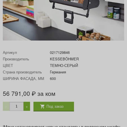
Артикул
0217129846
Производитель
KESSEBÖHMER
ЦВЕТ
ТЕМНО-СЕРЫЙ
Страна производитель
Германия
ШИРИНА ФАСАДА, ММ
600
56 791,00
за ком
₽
Под заказ
−
+
iMove устанавливает новые стандарты в подвесном шкафу.