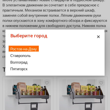
В элегантном движении он сочетает в себе прекрасное с
практичным. Механизм встраивается в верхний шкаф,
заменяя собой внутренние полки. Лёгким движением руки
полки опускаются в зону комфортного обзора и фиксируются
в нижнем положении для свободного доступа. Нижняя полка
корпуса остаётся свободной и может быть использована для
×
Выберите город
тяжелых предметов, что обеспечивает полное
задействование внутреннего пространства шкафа.
Характеристики: Для ширина фасада 600 мм Минимальная
Ростов-на-Дону
внутренняя высота: 700 мм Минимальная внутренняя
Ставрополь
глубина: 270 мм Допустимая нагрузка: до 8 кг
Волгоград
Товары из этой категории
Пятигорск