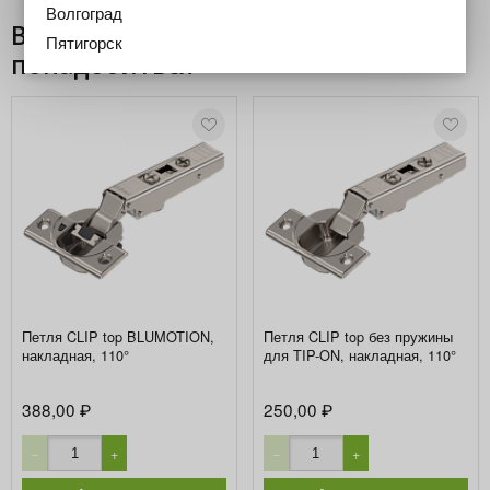
Волгоград
Возможно, вам может
Пятигорск
понадобиться
Петля CLIP top BLUMOTION,
Петля CLIP top без пружины
накладная, 110°
для TIP-ON, накладная, 110°
388,00
250,00
₽
₽
−
+
−
+