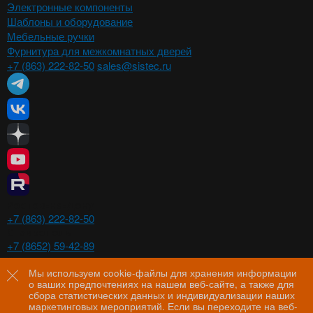
Электронные компоненты
Шаблоны и оборудование
Мебельные ручки
Фурнитура для межкомнатных дверей
+7 (863) 222-82-50
sales@sistec.ru
Ростов-на-Дону
+7 (863) 222-82-50
Ставрополь
+7 (8652) 59-42-89
Волгоград
+7 (8442) 29-00-21
Мы используем cookie-файлы для хранения информации
о ваших предпочтениях на нашем веб-сайте, а также для
Пятигорск
сбора статистических данных и индивидуализации наших
+7 (8793) 97-60-44
маркетинговых мероприятий. Если вы переходите на веб-