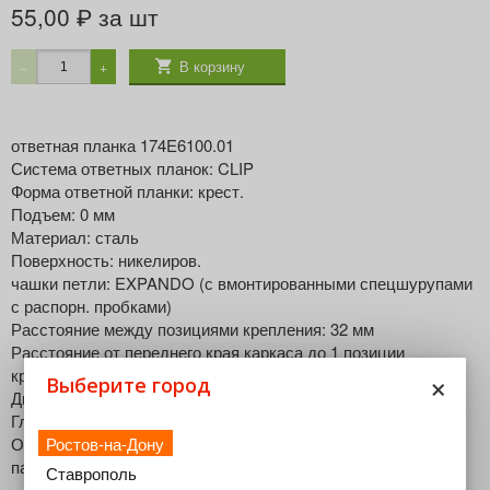
55,00
за шт
₽
В корзину
−
+
ответная планка 174E6100.01
Система ответных планок: CLIP
Форма ответной планки: крест.
Подъем: 0 мм
Материал: сталь
Поверхность: никелиров.
чашки петли: EXPANDO (с вмонтированными спецшурупами
с распорн. пробками)
Расстояние между позициями крепления: 32 мм
Расстояние от переднего края каркаса до 1 позиции
×
крепления: 37 мм
Выберите город
Диаметр крепежных отверстий: 5 мм
Глубина сверления крепежных отверстий: 11.5 мм
Ответные планки с регулировкой по высоте: С продольным
Ростов-на-Дону
пазом
Ставрополь