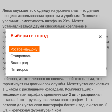
Легко опускает всю одежду на уровень глаз, что делает
процесс использования простым и удобным. Позволяет
увеличить вместимость шкафа на 20%. Может
устанавливаться двумя способами: крепление в
центральной части боковин шкафа или ближе к задней
×
Выберите город
стенке. В случае ограниченного пространства перед шкафом
пантограф нужно устанавливать ближе к задней стенке и при
опускании он будет выходить из шкафа всего на 365 мм. Для
Ростов-на-Дону
секций от 500 мм штангу пантографа при монтаже можно
Ставрополь
упилить до необходимого размера. Надежный
Волгоград
гидравлический механизм обеспечивает плавный
бесшумный ход без люфта и легкое управление. Крепления
Пятигорск
пантографа и ручка выполнены из стекловолокнистого
нейлона, изготовленного по специальной технологии, что
гарантирует им долгий срок службы. Может устанавливаться
в шкафы с распашными фасадами. Комплектация: -
механизм пантографа с креплениями- 2 шт. - раздвижная
штанга- 1 шт. - ручка управления пантографом- 1шт. -
вставки для установки пантографа ближе к задней стенке- 2
шт. - крепежная фурнитура- 1 ком