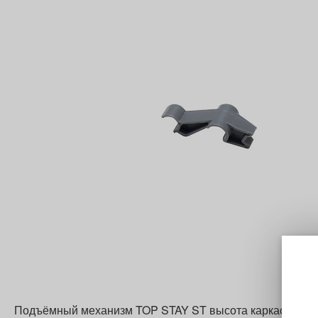
Подъёмный механизм TOP STAY ST высота каркаса Н=650-