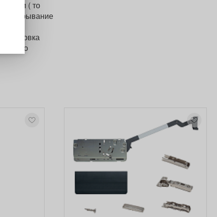
чными ( то
кое открывание
вания.
а установка
H нужно