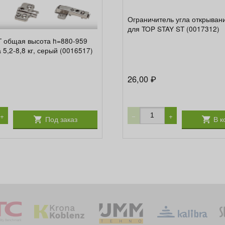
Ограничитель угла открывани
для TOP STAY ST (0017312)
T общая высота h=880-959
 5,2-8,8 кг, серый (0016517)
26,00
₽
+
−
+
Под заказ
В к