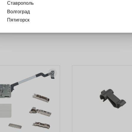
Ставрополь
рокие алюминиевые рамки ) , фасады должны быть симетри
. Ширина корпуса до 1800 мм, толщина двери 16-26 мм. Лег
Волгоград
циклов открывания. Регулировка плавности скорости закры
Пятигорск
. Установка и снятие фасада без инструмента. Возмозможн
я узкого алюминиевого профиля, комплект креплений SQ00