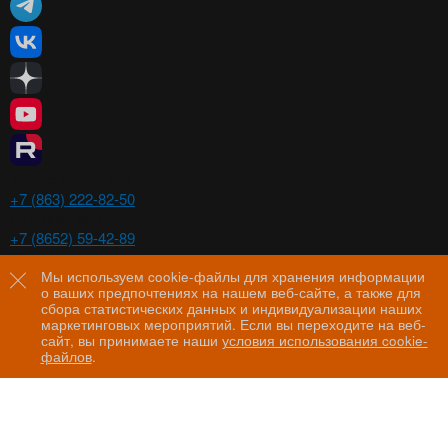
Ростов-на-Дону
+7 (863) 222-82-50
Ставрополь
+7 (8652) 59-42-89
Волгоград
+7 (8442) 29-00-21
Мы используем cookie-файлы для хранения информации
о ваших предпочтениях на нашем веб-сайте, а также для
Пятигорск
сбора статистических данных и индивидуализации наших
+7 (8793) 97-60-44
маркетинговых мероприятий. Если вы переходите на веб-
сайт, вы принимаете наши
условия использования cookie-
файлов
.