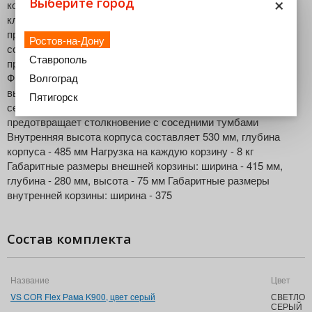
×
Выберите город
корзин Механизм, состоящий из четырех навесных сеток
классик, позволяет рационально использовать внутреннее
пространство шкафа, обеспечивая комфортный доступ к
Ростов-на-Дону
содержимому Идеально подходит для задействования
Ставрополь
пространства мертвых зон Удобная регулировка фасада
Волгоград
Фиксирующие клипсы позволяют индивидуально настроить
высоту корзин и исключают возможность опрокидывания
Пятигорск
сеток Встроенный ограничитель угла открывания
предотвращает столкновение с соседними тумбами
Внутренняя высота корпуса составляет 530 мм, глубина
корпуса - 485 мм Нагрузка на каждую корзину - 8 кг
Габаритные размеры внешней корзины: ширина - 415 мм,
глубина - 280 мм, высота - 75 мм Габаритные размеры
внутренней корзины: ширина - 375
Состав комплекта
Название
Цвет
VS COR Flex Рама K900, цвет серый
СВЕТЛО-
СЕРЫЙ