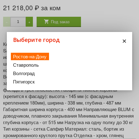
21 218,00
за ком
₽
Под заказ
−
+
×
Выберите город
Корзина выдвижная нижняя с фасадным креплением Vauth-
Sagel Sapfir применяется как механизм для эффективного
Ростов-на-Дону
использования внутреннего пространства нижних тумб и
шкафов-колонн Полное выдвижение корзины обеспечивает
Ставрополь
комфортный доступ и отличный обзор содержимого
Волгоград
Встроенный демпфер гарантирует мягкое равномерное
Пятигорск
задвижение корзины Удобная регулировка положения
фасада в трех плоскостях Габариты нижней корзины
(крепится к фасаду): высота - 145 мм (с фасадным
креплением 180мм), ширина - 338 мм, глубина - 487 мм
Габаритная ширина корпуса - 400 мм Направляющие BLUM с
доводчиком, плавного закрывания Минимальная внутренняя
глубина корпуса - от 515 мм Нагрузка на одну полку до 30 кг
Тип корзины - сетка Сапфир Материал: сталь, бортик из
хромированного круглого прутка Отделка - хром, глянец