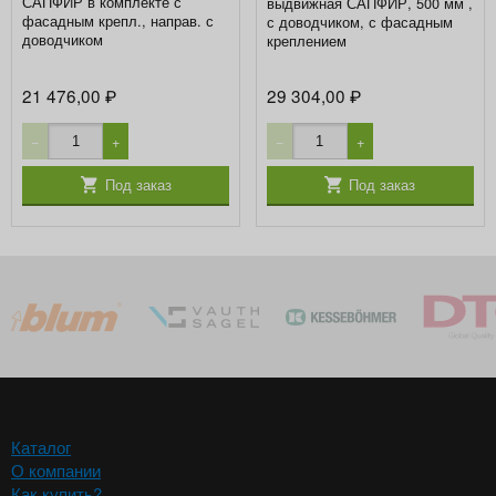
САПФИР в комплекте с
выдвижная САПФИР, 500 мм ,
фасадным крепл., направ. с
с доводчиком, с фасадным
доводчиком
креплением
21 476,00
29 304,00
₽
₽
−
+
−
+
Под заказ
Под заказ
Каталог
О компании
Как купить?