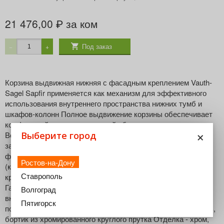
21 476,00
за ком
₽
Под заказ
−
+
Корзина выдвижная нижняя с фасадным креплением Vauth-
Sagel Sapfir применяется как механизм для эффективного
использования внутреннего пространства нижних тумб и
шкафов-колонн Полное выдвижение корзины обеспечивает
комфортный доступ и отличный обзор содержимого
×
Встроенный демпфер гарантирует мягкое равномерное
Выберите город
задвижение корзины Удобная регулировка положения
фасада в трех плоскостях Габариты нижней корзины
Ростов-на-Дону
(крепится к фасаду): высота - 145 мм (с фасадным
Ставрополь
креплением 180мм), ширина - 388 мм, глубина - 487 мм
Габаритная ширина корпуса - 450 мм Минимальная
Волгоград
внутренняя глубина корпуса - от 515 мм Нагрузка на одну
Пятигорск
полку до 30 кг Тип корзины - сетка Сапфир Материал: сталь,
бортик из хромированного круглого прутка Отделка - хром,