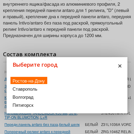
внутреннего ящика/фасада из алюминиевого профиля, 2
крепления передней панели antaro для 1 релинга, "D" (левый
и правый), крепление дна к передней панели antaro, передняя
панель Intivo/antaro без паза под раскрой, прямоугольный
релинг Intivo/antaro к передней панели под раскрой.
Предназначен для ширины корпуса до 1200 мм.
Состав комплекта
×
Выберите город
Название
Цвет
Артикул
Держ.задн.стенки D,белый шелк,L+R
БЕЛЫЙ
Z30D000S HO-R L
Ростов-на-Дону
Загл.intivo/antaro симметричная, белый шелк
БЕЛЫЙ
ZAA.532C.BLABD 
Ставрополь
с логотипом
Волгоград
Крепление передней панели antaro для 1
БЕЛЫЙ
ZIF.76D0 FRO R+L
релинга, высота D, белый шелк.
Пятигорск
левое+правое NEW
Направляющие TANDEMBOX 450 мм, 30 кг,
578.4501M K R+L 
TIP-ON BLUMOTION, L+R
Передн.панель antaro без паза,белый шелк
БЕЛЫЙ
Z31L1036A VORD-
Поперечный релинг antaro к передней
БЕЛЫЙ
ZRG.1046Z RELING