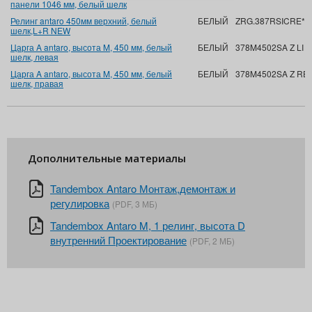
панели 1046 мм, белый шелк
Релинг antaro 450мм верхний, белый
БЕЛЫЙ
ZRG.387RSICRE*R
шелк,L+R NEW
Царга A antaro, высота M, 450 мм, белый
БЕЛЫЙ
378M4502SA Z LI 
шелк, левая
Царга A antaro, высота M, 450 мм, белый
БЕЛЫЙ
378M4502SA Z RE
шелк, правая
Дополнительные материалы
Tandembox Antaro Монтаж,демонтаж и
регулировка
(PDF, 3 МБ)
Tandembox Antaro M, 1 релинг, высота D
внутренний Проектирование
(PDF, 2 МБ)