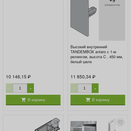
+9
элементов
Высокий внутренний
TANDEMBOX antaro с 1-м
релингом, высота C , 450 мм,
белый шелк
10 146,15
11 850,34
₽
₽
−
+
−
+
В корзину
В корзину