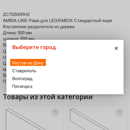
ZC7S500RH2
AMBIA-LINE Рама для LEGRABOX Стандартный ящик
Внутренние разделители из дерева
Длина: 500 мм
ширина: 200 мм
×
Высота: 49.9 мм
Выберите город
Цвет / Поверхность: Дуб "Небраска" серый ST10/ Орион
серый
Ростов-на-Дону
Цвет пластмассовой (-ых) детали (-ей): Орион серый,
матовый
Ставрополь
Вид: закрытый снизу
Волгоград
Перечень артикулов: 1 рамка и 1 поперечный разделитель
Пятигорск
Товары из этой категории