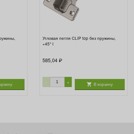
пружины,
Угловая петля CLIP top без пружины,
+45° I
585,04
₽
−
+
орзину
В корзину