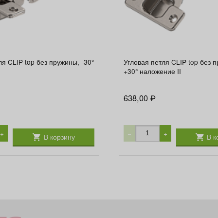
ля CLIP top без пружины, -30°
Угловая петля CLIP top без 
+30° наложение II
638,00
₽
+
−
+
В корзину
В к