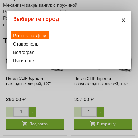
Механизм закрывания: с пружиной
Регулировка по ширине: + / - 2 мм
×
Регулировка по глубине: + 3/- 2 мм, удобным винтовым
Выберите город
шнеком
Ростов-на-Дону
Товары из этой категории
Ставрополь
Волгоград
Пятигорск
Петля CLIP top для
Петля CLIP top для
накладных дверей, 107°
полунакладных дверей, 107°
283,00
337,00
₽
₽
−
+
−
+
Под заказ
В корзину