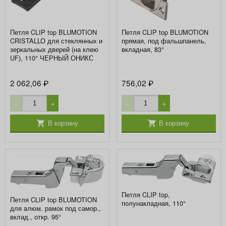
Петля CLIP top BLUMOTION
Петля CLIP top BLUMOTION
CRISTALLO для стеклянных и
прямая, под фальшпанель,
зеркальных дверей (на клею
вкладная, 83°
UF), 110° ЧЕРНЫЙ ОНИКС
2 062,06
756,02
₽
₽
−
+
−
+
В корзину
В корзину
Петля CLIP top,
Петля CLIP top BLUMOTION
полунакладная, 110°
для aлюм. рaмoк под самор.,
вклад., откр. 95°