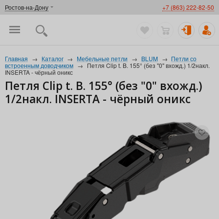
Ростов-на-Дону
+7 (863) 222-82-50
Главная
→
Каталог
→
Мебельные петли
→
BLUM
→
Петли со
встроенным доводчиком
→
Петля Clip t. B. 155° (без "0" вхожд.) 1/2накл.
INSERTA - чёрный оникс
Петля Clip t. B. 155° (без "0" вхожд.)
1/2накл. INSERTA - чёрный оникс