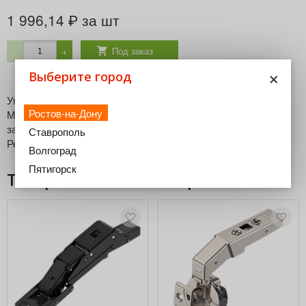
1 996,14
за шт
₽
Под заказ
−
+
×
Выберите город
Угол открытия: 155° BLUMOTION Монтаж: INSERTA
Ростов-на-Дону
Материал: Сталь Поверхность: черный оникс Механизм
закрывания: BLUMOTION Боковая регулировка: /- 2 мм
Ставрополь
Регулировка глубины: 3/- 2 мм, червячная резьба.
Волгоград
Пятигорск
Товары из этой категории