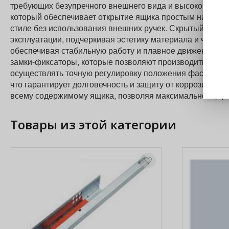
требующих безупречного внешнего вида и высокого уро
который обеспечивает открытие ящика простым нажатие
стиле без использования внешних ручек. Скрытый спосо
эксплуатации, подчеркивая эстетику материала и чистоту
обеспечивая стабильную работу и плавное движение да
замки-фиксаторы, которые позволяют производить монта
осуществлять точную регулировку положения фасада. Н
что гарантирует долговечность и защиту от коррозии. С
всему содержимому ящика, позволяя максимально эффек
Товары из этой категории