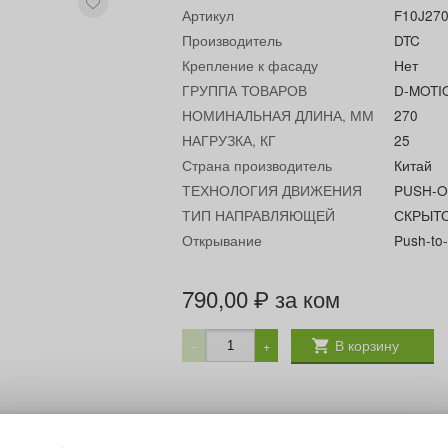
Артикул
F10J27
Производитель
DTC
Крепление к фасаду
Нет
ГРУППА ТОВАРОВ
D-MOTI
НОМИНАЛЬНАЯ ДЛИНА, ММ
270
НАГРУЗКА, КГ
25
Страна производитель
Китай
ТЕХНОЛОГИЯ ДВИЖЕНИЯ
PUSH-
ТИП НАПРАВЛЯЮЩЕЙ
СКРЫТ
Открывание
Push-to
790,00
за ком
₽
В корзину
−
+
представляют собой надежное решение для мебельных ящ