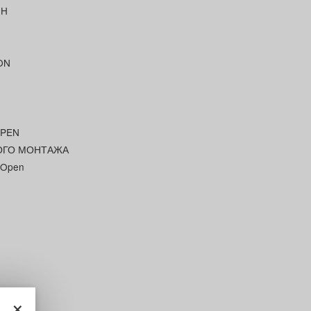
0H
ON
OPEN
ОГО МОНТАЖА
-Open
×
иков,