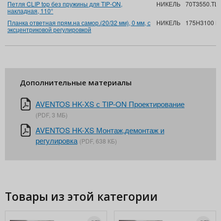
Петля CLIP top без пружины для TIP-ON,
НИКЕЛЬ
70T3550.T
накладная, 110°
Планка ответная прям.на самор.(20/32 мм), 0 мм, с
НИКЕЛЬ
175H3100 M
эксцентриковой регулировкой
Дополнительные материалы
AVENTOS HK-XS с TIP-ON Проектирование
(PDF, 3 МБ)
AVENTOS HK-XS Монтаж,демонтаж и
регулировка
(PDF, 638 КБ)
Товары из этой категории