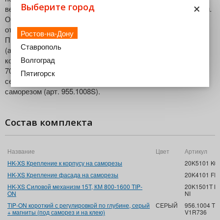
×
Выберите город
верхних шкафов. Минимальная внутренняя высота - 200 мм.
Обеспечивает удобное открывание шкафов без ручек. При
открывании фасада требуется сверху минимум места.
Ростов-на-Дону
Простая безступенчатая настройка силового механизма
Ставрополь
(арт.20K1501T), установленного с двух сторон. В состав
Волгоград
комплекта входят три петли CLIP top без пружины (арт.
70T5550.TL), толкатель TIP-ON со встроенной регулировкой
Пятигорск
серого цвета (арт. 956.1002) и пластина к TIP-ON с
саморезом (арт. 955.1008S).
Состав комплекта
Название
Цвет
Артикул
HK-XS Крепление к корпусу на саморезы
20K5101 KOR
HK-XS Крепление фасада на саморезы
20K4101 FRO
HK-XS Силовой механизм 15T, КМ 800-1600 TIP-
20K1501T K
ON
NI
TIP-ON короткий с регулировкой по глубине, серый
СЕРЫЙ
956.1004 TI
+ магниты (под саморез и на клею)
V1R736