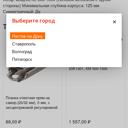
стороны) Минимальная глубинa корпуса: 125 мм
Симметричный: Да
×
Выберите город
Товары из этой категории
Ростов-на-Дону
Ставрополь
Волгоград
Пятигорск
HK-XS Силовой механизм
20K1301, КМ 500-1500
Планка ответная прям.на
самор.(20/32 мм), 0 мм, с
эксцентриковой регулировкой
88,00
1 557,00
₽
₽