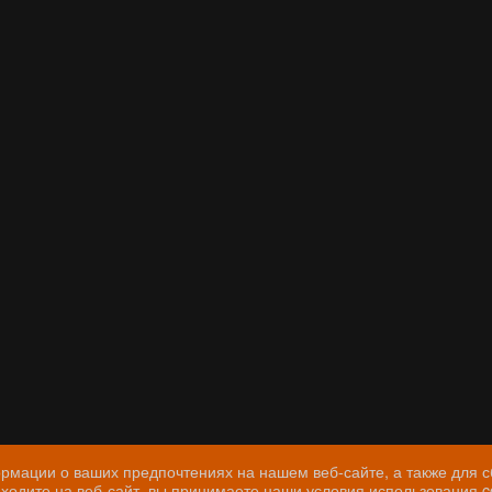
мации о ваших предпочтениях на нашем веб-сайте, а также для с
ходите на веб-сайт, вы принимаете наши
условия использования 