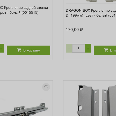
 Крепление задней стенки
DRAGON-BOX Крепление зад
цвет - белый (0015515)
D (199мм), цвет - белый (00
170,00
₽
+
−
+
В корзину
В к