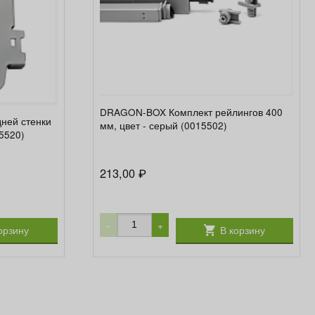
DRAGON-BOX Комплект рейлингов 400
ней стенки
мм, цвет - серый (0015502)
15520)
213,00
₽
−
+
орзину
В корзину