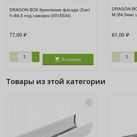
DRAGON-BOX
DRAGON-BOX Крепление фасада (2шт)
M (84,5мм) 
h=84,5 под саморез (0015534)
77,00
61,00
₽
₽
−
+
−
В корзину
Товары из этой категории