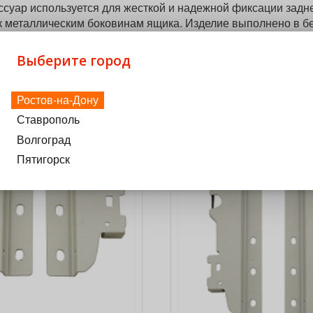
уар используется для жесткой и надежной фиксации задне
 к металлическим боковинам ящика. Изделие выполнено в б
етствующими боковинами и внутренним наполнением мебели,
ии.
Выберите город
ся
Ростов-на-Дону
Ставрополь
Волгоград
Пятигорск