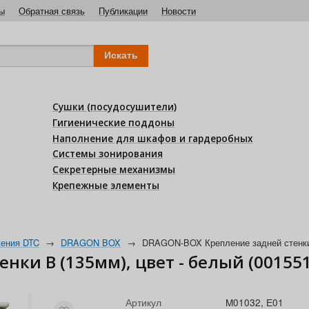
ы
Обратная связь
Публикации
Новости
Сушки (посудосушители)
Гигиенические поддоны
Наполнение для шкафов и гардеробных
Системы зонирования
Секретерные механизмы
Крепежные элементы
ения DTC
→
DRAGON BOX
→
DRAGON-BOX Крепление задней стенки B
ки B (135мм), цвет - белый (001551
Артикул
M01032, Е01