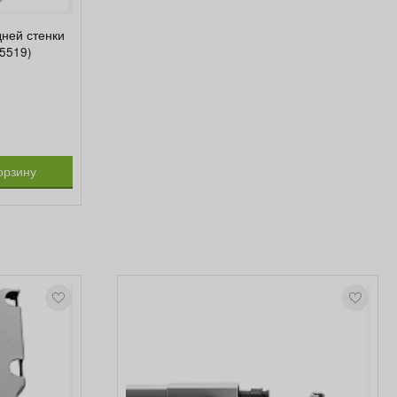
ней стенки
15519)
орзину