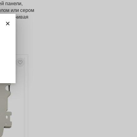
й панели,
елом или сером
 обеспечивая
×