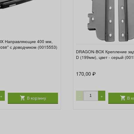
X Направляющие 400 мм,
 close" с доводчиком (0015553)
DRAGON-BOX Крепление зад
D (199мм), цвет - серый (00
170,00
₽
+
−
+
В корзину
В к