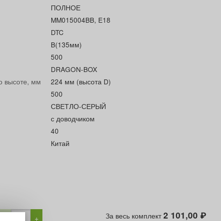
ПОЛНОЕ
MM015004BB, E18
DTC
B(135мм)
500
DRAGON-BOX
о высоте, мм
224 мм (высота D)
500
СВЕТЛО-СЕРЫЙ
с доводчиком
40
Китай
2 101,00
За весь комплект
₽
−
+