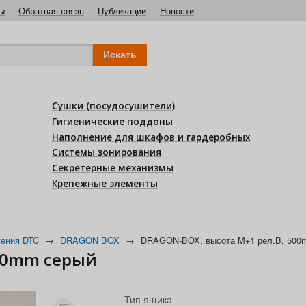
ы
Обратная связь
Публикации
Новости
Сушки (посудосушители)
Гигиенические поддоны
Наполнение для шкафов и гардеробных
Системы зонирования
Секретерные механизмы
Крепежные элементы
ения DTC
→
DRAGON BOX
→
DRAGON-BOX, высота M+1 рел.B, 500
500mm серый
Тип ящика