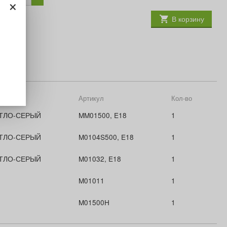
×
В корзину
Артикул
Кол-во
ТЛО-СЕРЫЙ
MM01500, E18
1
ТЛО-СЕРЫЙ
M0104S500, E18
1
ТЛО-СЕРЫЙ
M01032, E18
1
M01011
1
M01500H
1