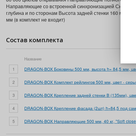
Направляющие со встроенной синхронизацией Снятие ящ
глубина и по сторонам Высота задней стенки 160 мм Пр
мм (в комплект не входит)
Состав комплекта
Название
1
DRAGON-BOX Боковины 500 мм, высота h= 84,5 мм, цве
2
DRAGON-BOX Комплект рейлингов 500 мм, цвет - серы
3
DRAGON-BOX Крепление задней стенки B (135мм), цвет
4
DRAGON-BOX Крепление фасада (2шт) h=84,5 под сам
5
DRAGON-BOX Направляющие 500 мм, 40 кг, "Soft close