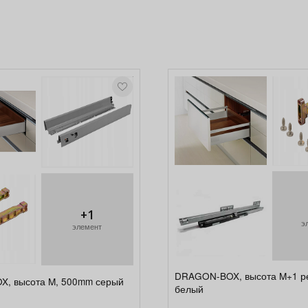
+1
э
элемент
DRAGON-BOX, высота M+1 р
, высота M, 500mm серый
белый