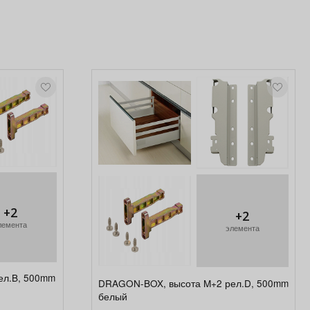
+2
+2
лемента
элемента
ел.B, 500mm
DRAGON-BOX, высота M+2 рел.D, 500mm
белый