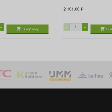
2 101,00
₽
+
−
+
В корзину
В к