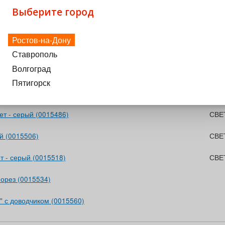
ика без инструмента Точная регулировка: высота,
Выберите город
ямоугольный рейлинг Дно и задняя стенка ящика 16
Ростов-на-Дону
Ставрополь
Волгоград
Пятигорск
Цвет
т - серый (0015486)
СВЕ
й (0015506)
СВЕ
 - серый (0015518)
СВЕ
орез (0015534)
" с доводчиком (0015560)