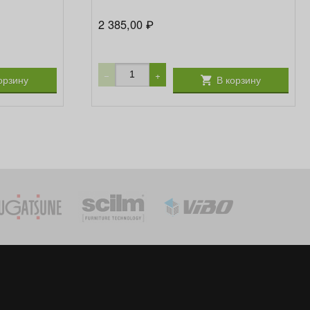
2 385,00
₽
−
+
орзину
В корзину