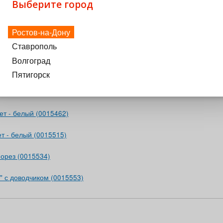
Выберите город
ика без инструмента Точная регулировка: высота,
моугольный рейлинг Дно и задняя стенка ящика 16
Ростов-на-Дону
Ставрополь
Волгоград
Пятигорск
т - белый (0015462)
т - белый (0015515)
орез (0015534)
" с доводчиком (0015553)