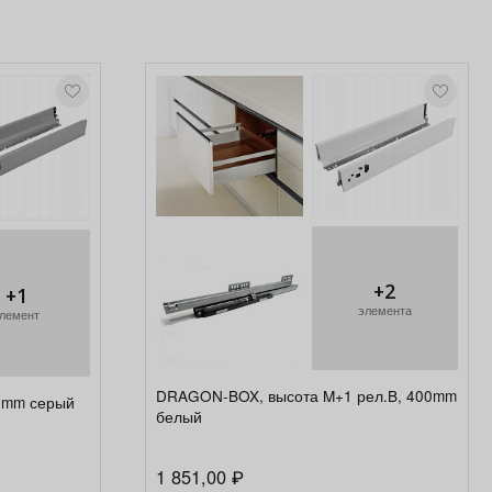
+2
+1
элемента
лемент
DRAGON-BOX, высота M+1 рел.B, 400mm
0mm серый
белый
1 851,00
₽