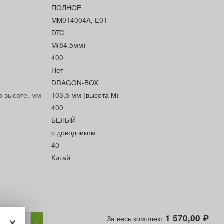
ПОЛНОЕ
MM014004A, E01
DTC
M(84.5мм)
400
Нет
DRAGON-BOX
о высоте, мм
103,5 мм (высота M)
400
БЕЛЫЙ
с доводчиком
40
Китай
×
1 570,00
За весь комплект
₽
−
+