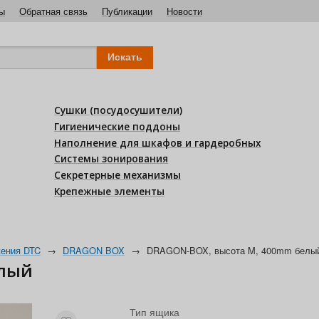
ы
Обратная связь
Публикации
Новости
Сушки (посудосушители)
Гигиенические поддоны
Наполнение для шкафов и гардеробных
Системы зонирования
Секретерные механизмы
Крепежные элементы
ения DTC
→
DRAGON BOX
→
DRAGON-BOX, высота M, 400mm белы
елый
Тип ящика