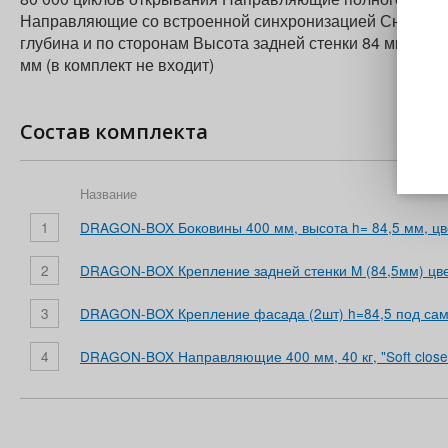
Направляющие со встроенной синхронизацией Снятие ящ
глубина и по сторонам Высота задней стенки 84 мм Пря
мм (в комплект не входит)
Состав комплекта
Название
1
DRAGON-BOX Боковины 400 мм, высота h= 84,5 мм, цве
2
DRAGON-BOX Крепление задней стенки M (84,5мм) цве
3
DRAGON-BOX Крепление фасада (2шт) h=84,5 под сам
4
DRAGON-BOX Направляющие 400 мм, 40 кг, "Soft close