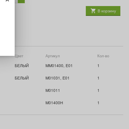
В корзину
Цвет
Артикул
Кол-во
БЕЛЫЙ
MM01400, E01
1
БЕЛЫЙ
M01031, Е01
1
M01011
1
M01400H
1