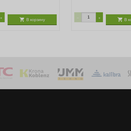
+
−
+
В корзину
В к