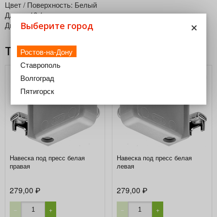
Цвет / Поверхность: Белый
Длина: 12.1 мм
×
Диаметр отверстия: 8 мм
Выберите город
Товары из этой категории
Ростов-на-Дону
Ставрополь
Волгоград
Пятигорск
Навеска под пресс белая
Навеска под пресс белая
правая
левая
279,00
279,00
₽
₽
−
+
−
+