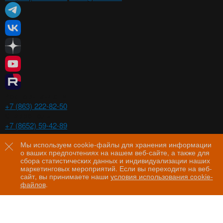
Ростов-на-Дону
+7 (863) 222-82-50
Ставрополь
+7 (8652) 59-42-89
Волгоград
+7 (8442) 29-00-21
Мы используем cookie-файлы для хранения информации
о ваших предпочтениях на нашем веб-сайте, а также для
Пятигорск
сбора статистических данных и индивидуализации наших
+7 (8793) 97-60-44
маркетинговых мероприятий. Если вы переходите на веб-
сайт, вы принимаете наши
условия использования cookie-
файлов
.