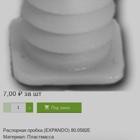
Артикул
70T5582.01DUEB V1000R735
Производитель
BLUM
ЦВЕТ
СВЕТЛО-СЕРЫЙ
7,00
за шт
₽
Под заказ
−
+
Распорная пробка (EXPANDO) 80.0582E
Материал: Пластмасса