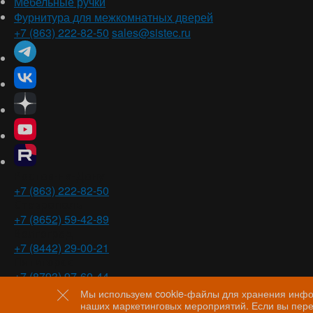
Мебельные ручки
Фурнитура для межкомнатных дверей
+7 (863) 222-82-50
sales@sistec.ru
Ростов-на-Дону
+7 (863) 222-82-50
Ставрополь
+7 (8652) 59-42-89
Волгоград
+7 (8442) 29-00-21
Пятигорск
+7 (8793) 97-60-44
Мы используем cookie-файлы для хранения инфор
наших маркетинговых мероприятий. Если вы пере