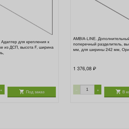
AMBIA-LINE. Дополнительны
 Адаптер для крепления к
поперечный разделитель, вы
ке из ДСП, высота F, ширина
мм, для ширины 242 мм, Ор
ль,
1 376,08
₽
+
−
+
Под заказ
В к