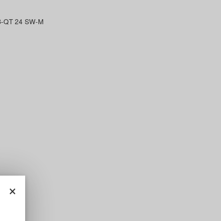
-QT 24 SW-M
×