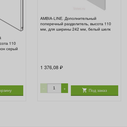
AMBIA-LINE. Дополнительный
поперечный разделитель, высота 110
мм, для ширины 242 мм, белый шелк
й
сота 110
ион серый
1 376,08
₽
−
+
орзину
Под заказ