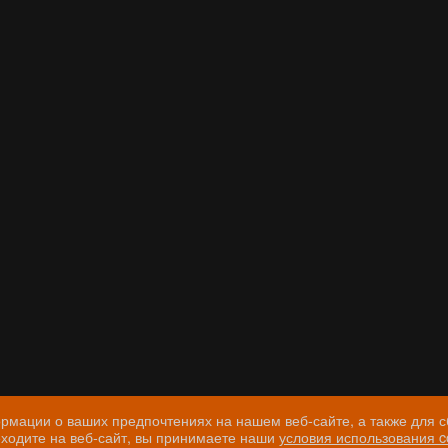
мации о ваших предпочтениях на нашем веб-сайте, а также для с
ходите на веб-сайт, вы принимаете наши
условия использования 