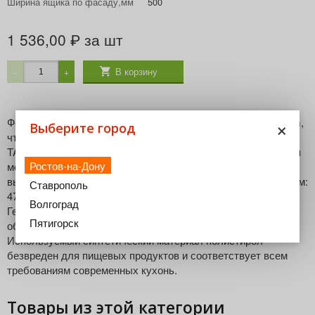
Ширина ящика по фасаду,мм
500
1 536,00
за шт
₽
В корзину
−
+
×
Форма вставок разработана специально под боковины Blum,
Выберите город
что позволяет размещать их в стандартный ящик
TANDEMBOX четко, без зазоров. Дополнительная экономия
Ростов-на-Дону
места повышает возможности организации в стандартном
выдвижном ящике. Ширина лотка, мм: 370 Глубина лотка, мм:
Ставрополь
474 Высота лотка, мм: 50 Цвет лотка: Серый Производство:
Волгоград
Германия Сглаженные углы в отдельных ячейках
Пятигорск
обеспечивают простоту чистки и высокую стабильность.
Используемый синтетический материал полистирол
безвреден для пищевых продуктов и соответствует всем
требованиям современных кухонь.
Товары из этой категории