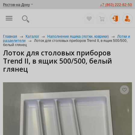
Ростов-на-Дону
+7 (863) 222-82-50
Главная
→
Каталог
→
Наполнение ящика (лотки, коврики)
→
Лотки и
разделители
→
Лоток для столовых приборов Trend II, в ящик 500/500,
белый глянец
Лоток для столовых приборов
Trend II, в ящик 500/500, белый
глянец