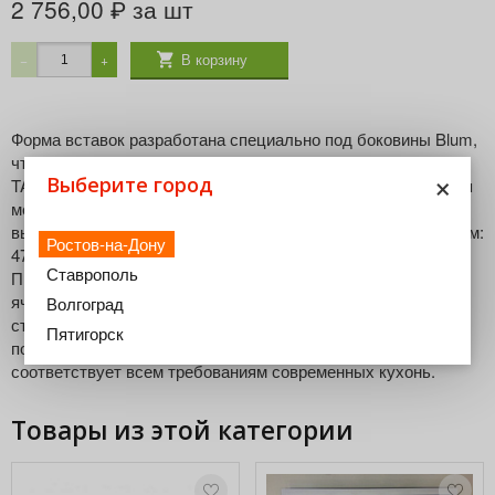
2 756,00
за шт
₽
В корзину
−
+
Форма вставок разработана специально под боковины Blum,
что позволяет размещать их в стандартный ящик
×
Выберите город
TANDEMBOX четко, без зазоров. Дополнительная экономия
места повышает возможности организации в стандартном
выдвижном ящике. Ширина лотка, мм: 620 Глубина лотка, мм:
Ростов-на-Дону
474 Высота лотка, мм: 50 Цвет лотка: Белый глянец
Ставрополь
Производство: Германия Сглаженные углы в отдельных
ячейках обеспечивают простоту чистки и высокую
Волгоград
стабильность. Используемый синтетический материал
Пятигорск
полистирол безвреден для пищевых продуктов и
соответствует всем требованиям современных кухонь.
Товары из этой категории