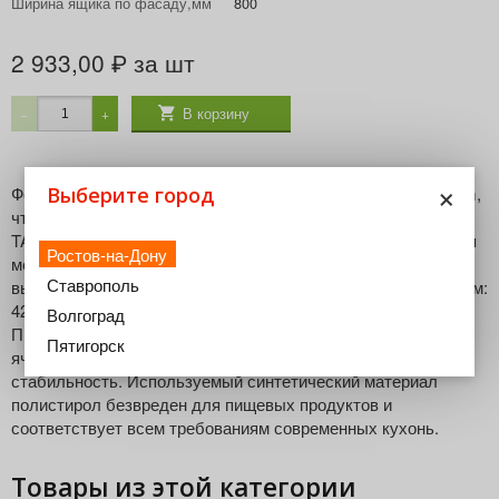
Ширина ящика по фасаду,мм
800
2 933,00
за шт
₽
В корзину
−
+
×
Выберите город
Форма вставок разработана специально под боковины Blum,
что позволяет размещать их в стандартный ящик
TANDEMBOX четко, без зазоров. Дополнительная экономия
Ростов-на-Дону
места повышает возможности организации в стандартном
Ставрополь
выдвижном ящике. Ширина лотка, мм: 370 Глубина лотка, мм:
424 Высота лотка, мм: 50 Цвет лотка: Белый глянец
Волгоград
Производство: Германия Сглаженные углы в отдельных
Пятигорск
ячейках обеспечивают простоту чистки и высокую
стабильность. Используемый синтетический материал
полистирол безвреден для пищевых продуктов и
соответствует всем требованиям современных кухонь.
Товары из этой категории