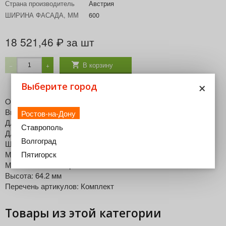
Страна производитель
Австрия
ШИРИНА ФАСАДА, ММ
600
18 521,46
за шт
₽
В корзину
−
+
×
Выберите город
ORGA-LINE Разделители для ящика ZSI.60VEI4
Виды разделителей ящиков: Комплект лотков
Ростов-на-Дону
Длина: 450 мм
Ставрополь
Длина: 424 мм
Волгоград
Ширина корпуса: 600 мм
Минимальная ширина: 515 мм
Пятигорск
Максимальная ширина: 524 мм
Высота: 64.2 мм
Перечень артикулов: Комплект
Товары из этой категории