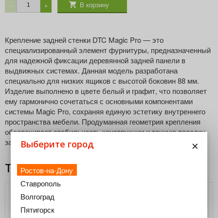
В корзину
−
+
Крепление задней стенки DTC Magic Pro — это
специализированный элемент фурнитуры, предназначенный
для надежной фиксации деревянной задней панели в
выдвижных системах. Данная модель разработана
специально для низких ящиков с высотой боковин 88 мм.
Изделие выполнено в цвете белый и графит, что позволяет
ему гармонично сочетаться с основными компонентами
системы Magic Pro, сохраняя единую эстетику внутреннего
пространства мебели. Продуманная геометрия крепления
обеспечивает стабильность конструкции и точную посадку
×
задней стенки без зазоров и люфтов.
Выберите город
Товары из этой категории
Ростов-на-Дону
Ставрополь
Волгоград
Пятигорск