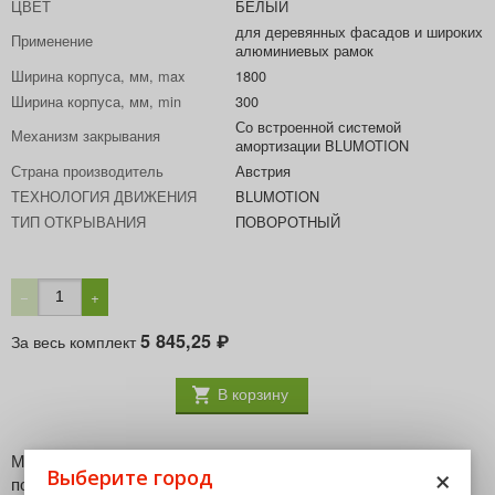
ЦВЕТ
БЕЛЫЙ
для деревянных фасадов и широких
Применение
алюминиевых рамок
Ширина корпуса, мм, max
1800
Ширина корпуса, мм, min
300
Со встроенной системой
Механизм закрывания
амортизации BLUMOTION
Страна производитель
Австрия
ТЕХНОЛОГИЯ ДВИЖЕНИЯ
BLUMOTION
ТИП ОТКРЫВАНИЯ
ПОВОРОТНЫЙ
−
+
5 845,25
За весь комплект
₽
В корзину
Малый поворотный подъемник AVENTOS HK-S. Идеально
×
Выберите город
подходит для небольших по высоте ( до 600 мм ) корпусов