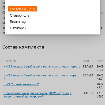
верхних шкафов. Минимальная внутренняя высота - 150 мм.
При открывании фасада требуется сверху минимум места.
Ростов-на-Дону
Останавливается в любом положении. Регулировка фасада в
Ставрополь
трех плоскостях. Простая безступенчатая настройка
Волгоград
силовых механизмов ( арт.20K2C01). Цвет основной
заглушки - белый. Петли не требуются. Возможно ограничить
Пятигорск
угол открывания до 100° и 75°.
Состав комплекта
Название
Цвет
Артик
HK-S Заглушка белый шелк + малая с логотипом, нерж., L
БЕЛЫЙ
20K8A
L+ZT
HK-S Заглушка белый шелк + малая с логотипом, нерж.,
БЕЛЫЙ
20K8A
R
R+ZT
HK-S Силовой механизм C
20K2C
KRAFT
Планка ответная прям.на самор.(20/32 мм), 0 мм, с
НИКЕЛЬ
175H3
эксцентриковой регулировкой
V500 