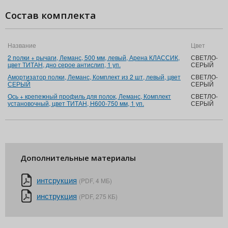
Состав комплекта
Название
Цвет
2 полки + рычаги, Леманс, 500 мм, левый, Арена КЛАССИК,
СВЕТЛО-
цвет ТИТАН, дно серое антислип, 1 уп.
СЕРЫЙ
Амортизатор полки, Леманс, Комплект из 2 шт, левый, цвет
СВЕТЛО-
СЕРЫЙ
СЕРЫЙ
Ось + крепежный профиль для полок, Леманс, Комплект
СВЕТЛО-
установочный, цвет ТИТАН, H600-750 мм, 1 уп.
СЕРЫЙ
Дополнительные материалы
интсрукция
(PDF, 4 МБ)
инструкция
(PDF, 275 КБ)