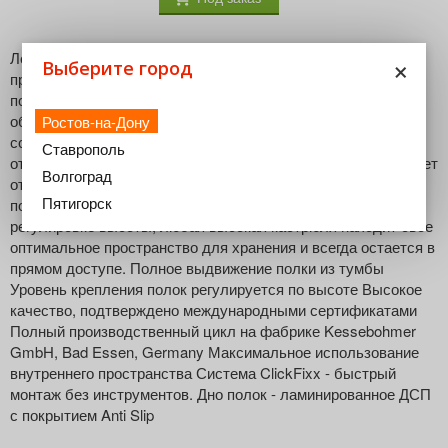
×
Леманс - идеальный поворотно-выдвижной механизм для
Выберите город
прямых угловых тумб! Удобство и лёгкость в работе
поражает - каждая полка полностью выезжает из тумбы,
обеспечивая полный и беспрепятственный доступ к
Ростов-на-Дону
содержимому. Ручки соседних шкафов не затрудняют
Ставрополь
открывания, ведь траектория движения механизма позволяет
Волгоград
открывать фасад всего на 85 градусов. Каждая полка
Пятигорск
позволяет выдержать нагрузку в 25кг, а благодаря
регулировке высоты, любая высокая кастрюля находит свое
оптимальное пространство для хранения и всегда остается в
прямом доступе. Полное выдвижение полки из тумбы
Уровень крепления полок регулируется по высоте Высокое
качество, подтверждено международными сертификатами
Полный производственный цикл на фабрике Kessebohmer
GmbH, Bad Essen, Germany Максимальное использование
внутреннего пространства Система ClickFixx - быстрый
монтаж без инструментов. Дно полок - ламинированное ДСП
с покрытием Anti Slip