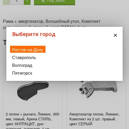
Под заказ
−
+
Рама + амортизатор, Волшебный угол, Комплект
установочный, правый, цвет ТИТАН, 1 уп.
×
Выберите город
Товары из этой категории
Ростов-на-Дону
Ставрополь
Волгоград
Пятигорск
2 полки + рычаги, Леманс, 600
Амортизатор полки, Леманс,
мм, левый, Арена СТИЛЬ,
Комплект из 2 шт, правый,
цвет АНТРАЦИТ, дно
цвет СЕРЫЙ
антрацит, антислип, 1 уп.