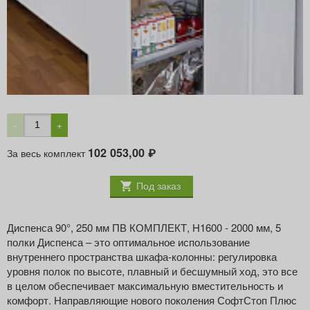
ТИП ФАСАДА
ВЫДВИЖНОЙ
ШИРИНА ФАСАДА, ММ
250
Минимальная внутренняя высота корпуса, мм
1600
Минимальная внутренняя ширина корпуса, мм
212
Принадлежность
Dicpensa 90°
−
+
102 053,00
За весь комплект
₽
Под заказ
Диспенса 90°, 250 мм ПВ КОМПЛЕКТ, H1600 - 2000 мм, 5
полки Диспенса – это оптимальное использование
внутреннего пространства шкафа-колонны: регулировка
уровня полок по высоте, плавный и бесшумный ход, это все
в целом обеспечивает максимальную вместительность и
комфорт. Направляющие нового поколения СофтСтоп Плюс