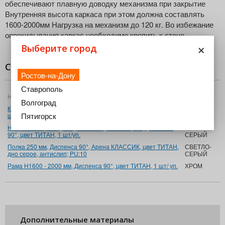
обеспечивают плавную доводку механизма при закрытие
Внутренняя высота каркаса при этом должна составлять
1600-2000мм Нагрузка на механизм до 120 кг. Во избежание
опрокидывания каркас необходимо крепить к стене
×
Выберите город
Состав комплекта
Ростов-на-Дону
Ставрополь
Название
Цвет
Волгоград
Крепление фасада 250 мм, Диспенса 90°, Комплект из 2
ХРОМ
Пятигорск
шт, цвет ТИТАН, 1 уп.
Направляющие + доводчик на выдвижение, ПВ, Диспенса
СВЕТЛО-
90°, цвет ТИТАН, 1 шт/уп.
СЕРЫЙ
Полка 250 мм, Диспенса 90°, Арена КЛАССИК, цвет ТИТАН,
СВЕТЛО-
дно серое, антислип; PU:10
СЕРЫЙ
Рама Н1600 - 2000 мм, Диспенса 90°, цвет ТИТАН, 1 шт/ уп.
ХРОМ
Дополнительные материалы