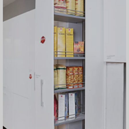
Артикул
2380890102
Производитель
KESSEBÖHMER
Крепление к фасаду
Нет
ГРУППА ТОВАРОВ
Диспенса
Минимальная внутренняя глубина корпуса, мм
500
ЦВЕТ
СВЕТЛО-СЕРЫЙ
Страна производитель
Германия