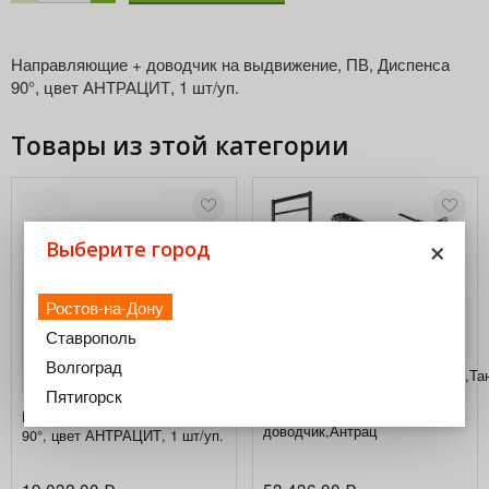
Направляющие + доводчик на выдвижение, ПВ, Диспенса
90°, цвет АНТРАЦИТ, 1 шт/уп.
Товары из этой категории
×
Выберите город
Ростов-на-Дону
Ставрополь
Волгоград
Рама+Направляющие+Крепеж,Та
Соло Комплект установочный,
Пятигорск
H 1.800 мм, SoftSTOPPpro
Направляющие ЧВ, Диспенса
доводчик,Антрац
90°, цвет АНТРАЦИТ, 1 шт/уп.
19 032,00
53 436,00