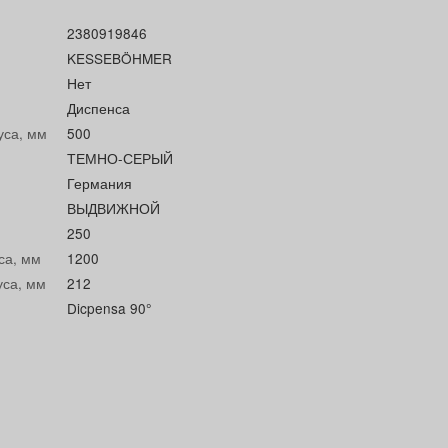
2380919846
KESSEBÖHMER
Нет
Диспенса
уса, мм
500
ТЕМНО-СЕРЫЙ
Германия
ВЫДВИЖНОЙ
250
са, мм
1200
уса, мм
212
Dicpensa 90°