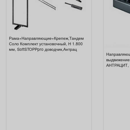
Рама+Направляющие+Крепеж,Тандем
Соло Комплект установочный, H 1.800
мм, SoftSTOPPpro доводчик,Антрац
Направляющ
выдвижение,
АНТРАЦИТ, 