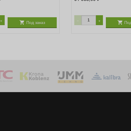
+
−
+
Под заказ
Под