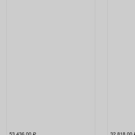
53 436,00
32 818,00
₽