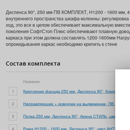
Диспенса 90°, 250 мм ПВ КОМПЛЕКТ, H1200 - 1600 мм, 4
внутреннего пространства шкафа-колонны: регулировка
ход, это все в целом обеспечивает максимальную вмест
поколения СофтСтоп Плюс обеспечивают плавную довод
каркаса при этом должна составлять 1200-1600мм Нагруз
опрокидывания каркас необходимо крепить к стене
Состав комплекта
Название
1
Крепление фасада 250 мм, Диспенса 90°, Комплект из 
2
Направляющие + доводчик на выдвижение, ПВ, Диспенс
3
Полка 250 мм, Диспенса 90°, Арена СТИЛЬ, цвет АНТР
4
Рама Н1200 - 1600 мм, Диспенса 90°, цвет АНТРАЦИТ, 