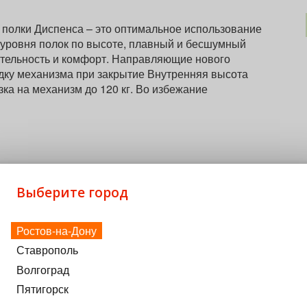
 полки Диспенса – это оптимальное использование
 уровня полок по высоте, плавный и бесшумный
ительность и комфорт. Направляющие нового
ку механизма при закрытие Внутренняя высота
ка на механизм до 120 кг. Во избежание
Выберите город
2 шт, цвет АНТРАЦИТ, 1 уп.
Ростов-на-Дону
а 90°, цвет АНТРАЦИТ, 1 шт/уп.
Ставрополь
Волгоград
АЦИТ, дно антрацит, антислип; PU:2
Пятигорск
1 шт/ уп.