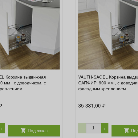
L Корзина выдвижная
VAUTH-SAGEL Корзина выдв
 мм , с доводчиком, с
САПФИР, 900 мм , с доводчи
реплением
фасадным креплением
35 381,00
₽
₽
+
−
+
Под заказ
Под