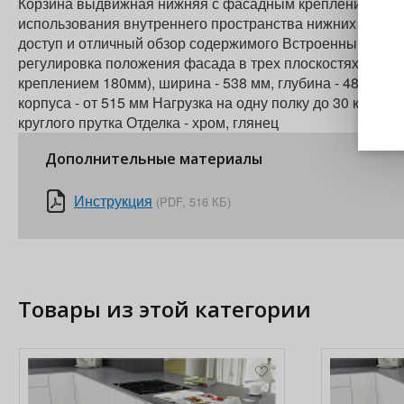
Корзина выдвижная нижняя с фасадным креплением Vaut
использования внутреннего пространства нижних тумб
доступ и отличный обзор содержимого Встроенный демп
регулировка положения фасада в трех плоскостях Габар
креплением 180мм), ширина - 538 мм, глубина - 487 мм
корпуса - от 515 мм Нагрузка на одну полку до 30 кг Тип
круглого прутка Отделка - хром, глянец
Дополнительные материалы
Инструкция
(PDF, 516 КБ)
Товары из этой категории