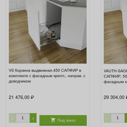
VS Корзина выдвижная.450 САПФИР в
VAUTH-SAGE
комплекте с фасадным крепл., направ. с
САПФИР, 500
доводчиком
фасадным к
21 476,00
29 304,00
₽
−
+
−
Под заказ