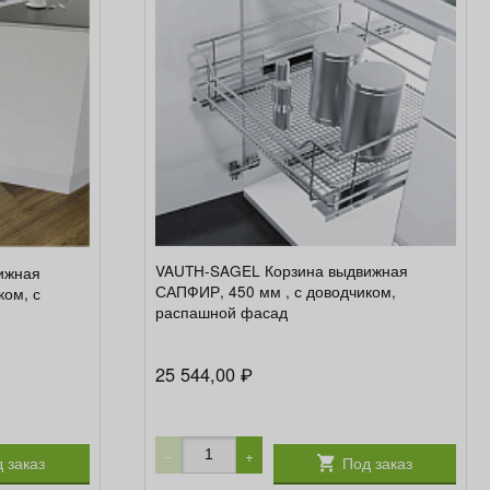
VAUTH-SAGEL Корзина выдвижная
ижная
САПФИР, 450 мм , с доводчиком,
ком, с
распашной фасад
25 544,00
₽
−
+
 заказ
Под заказ