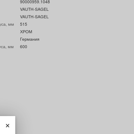
90000959.1048
VAUTH-SAGEL
VAUTH-SAGEL
уса, мм
515
ХРОМ
Германия
уса, мм
600
×