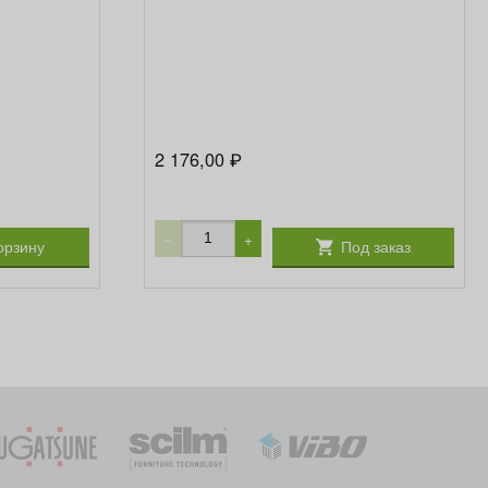
2 176,00
₽
−
+
орзину
Под заказ