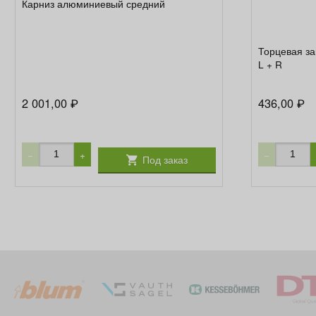
Карниз алюминиевый средний
Торцевая за
L + R
2 001,00
436,00
₽
₽
−
+
−
Под заказ