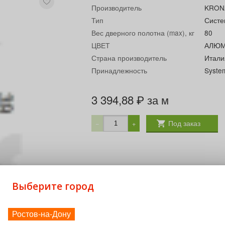
Производитель
KRON
Тип
Систе
Вес дверного полотна (max), кг
80
ЦВЕТ
АЛЮ
Страна производитель
Итали
Принадлежность
Syste
3 394,88
за м
₽
Под заказ
−
+
Выберите город
Ростов-на-Дону