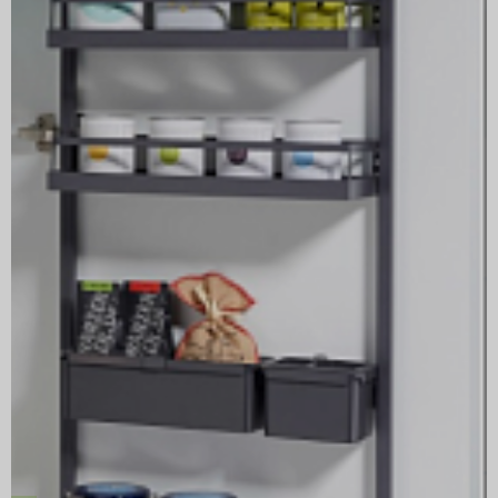
Артикул
0036399846
Производитель
KESSEBÖHMER
ГРУППА ТОВАРОВ
Тандем Сайд
ЦВЕТ
ТЕМНО-СЕРЫЙ
64 477,00
за ком
₽