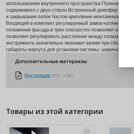
использования внутреннего пространства Полное выдви
содержимого с двух сторон Встроенный демпфер с обра
и закрывание полок Частое крепление монтажных плано
Входящий в комплект регулируемый замок-натяжитель п
положения фасада в трех плоскостях позволяет избежат
позволяет регулировать расстояние между полками, бл
инструмента значительно экономит время при сборке м
габариты корпуса для установки системы: ширина - 412 м
Дополнительные материалы
Инструкция
(PDF, 4 МБ)
Товары из этой категории