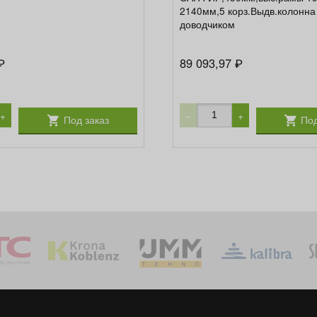
2140мм,5 корз.Выдв.колонна
доводчиком
89 093,97
₽
₽
+
−
+
Под заказ
Под