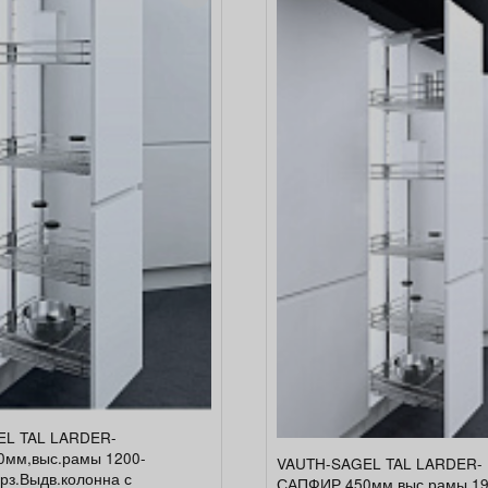
EL TAL LARDER-
мм,выс.рамы 1200-
VAUTH-SAGEL TAL LARDER-
рз.Выдв.колонна с
САПФИР,450мм,выс.рамы 19