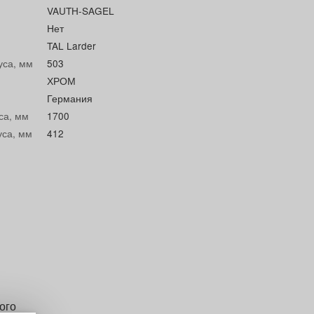
VAUTH-SAGEL
Нет
TAL Larder
уса, мм
503
ХРОМ
Германия
са, мм
1700
уса, мм
412
ого