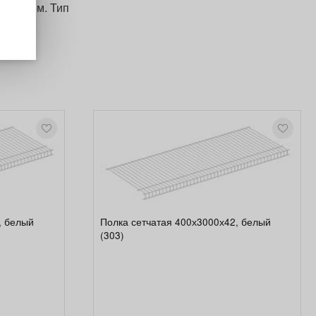
окрытием. Тип
лько с
, белый
Полка сетчатая 400х3000х42, белый
(303)