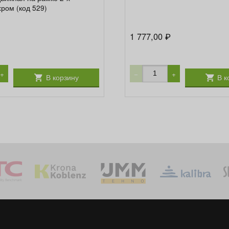
хром (код 529)
1 777,00
₽
+
−
+
В корзину
В к