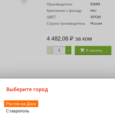
Производитель
ЮММ
Крепление к фасаду
Нет
ЦВЕТ
ХРОМ
Страна производитель
Россия
4 482,08
за ком
₽
В корзину
−
+
Выберите город
Ростов-на-Дону
Ставрополь
я Назначение: хранение белья Комплектующие: рамка, корз