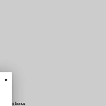
×
ина для белья