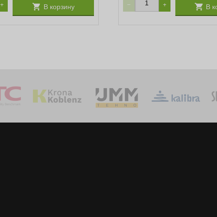
+
−
+
В корзину
В к