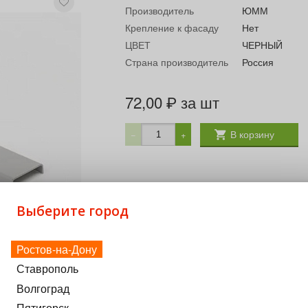
Производитель
ЮММ
Крепление к фасаду
Нет
ЦВЕТ
ЧЕРНЫЙ
Страна производитель
Россия
72,00
за шт
₽
В корзину
−
+
Выберите город
Ростов-на-Дону
Ставрополь
Волгоград
Пятигорск