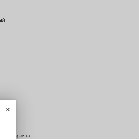
ЫЙ
×
щие: корзина