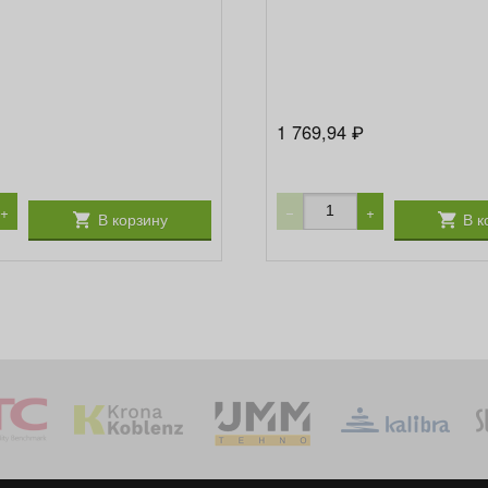
1 769,94
₽
+
−
+
В корзину
В к