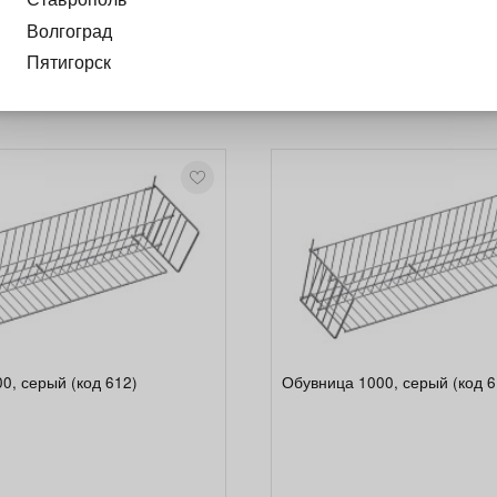
олки: полимерное Производитель поставляет обувницы с к
Волгоград
Пятигорск
0, серый (код 612)
Обувница 1000, серый (код 6