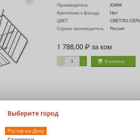
Производитель
ЮММ
Крепление к фасаду
Нет
ЦВЕТ
СВЕТЛО-СЕР
Страна производитель
Россия
1 788,00
за ком
₽
В корзину
−
+
Выберите город
Ростов-на-Дону
д модуля: 850 мм. Назначение: хранение обуви Комплектую
Ставрополь