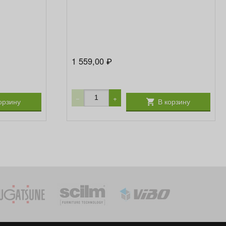
1 559,00
₽
−
+
орзину
В корзину