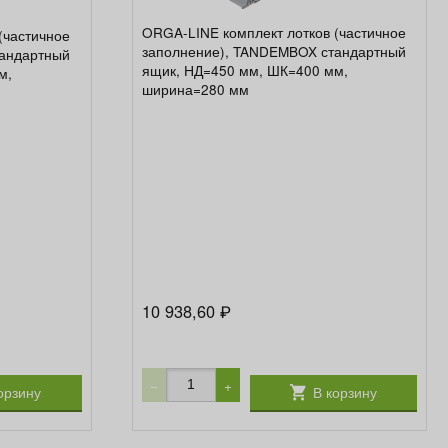
ORGA-LINE комплект лотков (частичное
(частичное
заполнение), TANDEMBOX стандартный
тандартный
ящик, НД=450 мм, ШК=400 мм,
м,
ширина=280 мм
10 938,60
₽
−
+
орзину
В корзину