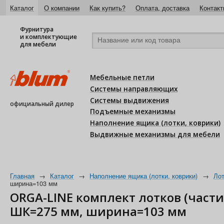
Каталог
О компании
Как купить?
Оплата, доставка
Контакт
Фурнитура
и комплектующие
для мебели
Мебельные петли
Системы направляющих
Системы выдвижения
официальный дилер
Подъемные механизмы
Наполнение ящика (лотки, коврики)
Выдвижные механизмы для мебели
Главная
→
Каталог
→
Наполнение ящика (лотки, коврики)
→
Лот
ширина=103 мм
ORGA-LINE комплект лотков (час
ШК=275 мм, ширина=103 мм