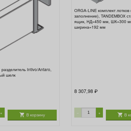
ORGA-LINE комплект лотков 
заполнение), TANDEMBOX с
ящик, НД=450 мм, ШК=300 м
ширина=192 мм
разделитель Intivo/Antaro,
лый шелк
8 307,98
₽
+
−
+
В корзину
В к