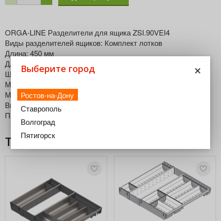
ORGA-LINE Разделители для ящика ZSI.90VEI4
Виды разделителей ящиков: Комплект лотков
Длина: 450 мм
×
Длина: 424 мм
Выберите город
Ширина корпуса: 900 мм
Минимальная ширина: 815 мм
Максимальная ширина: 824 мм
Ростов-на-Дону
Высота: 64.2 мм
Ставрополь
Перечень артикулов: Комплект
Волгоград
Пятигорск
Товары из этой категории