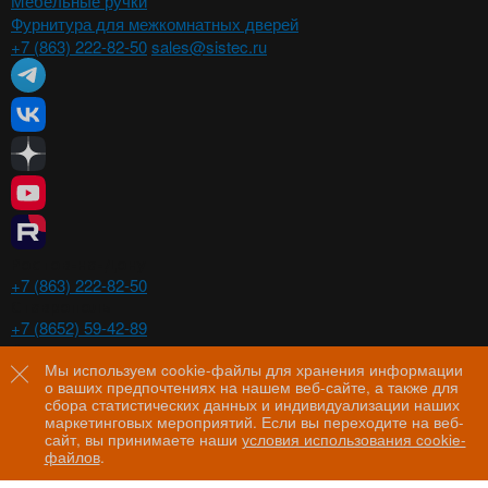
Мебельные ручки
Фурнитура для межкомнатных дверей
+7 (863) 222-82-50
sales@sistec.ru
Ростов-на-Дону
+7 (863) 222-82-50
Ставрополь
+7 (8652) 59-42-89
Волгоград
+7 (8442) 29-00-21
Мы используем cookie-файлы для хранения информации
о ваших предпочтениях на нашем веб-сайте, а также для
Пятигорск
сбора статистических данных и индивидуализации наших
+7 (8793) 97-60-44
маркетинговых мероприятий. Если вы переходите на веб-
сайт, вы принимаете наши
условия использования cookie-
файлов
.