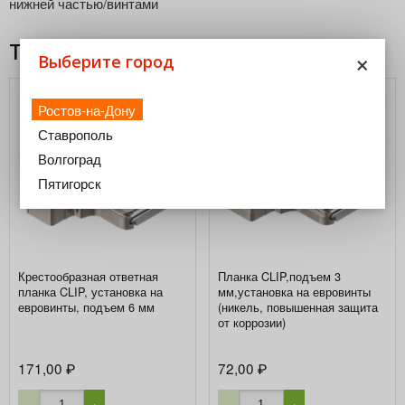
нижней частью/винтами
Товары из этой категории
×
Выберите город
Ростов-на-Дону
Ставрополь
Волгоград
Пятигорск
Крестообразная ответная
Планка CLIP,подъем 3
планка CLIP, установка на
мм,установка на евровинты
евровинты, подъем 6 мм
(никель, повышенная защита
от коррозии)
171,00
72,00
₽
₽
−
+
−
+