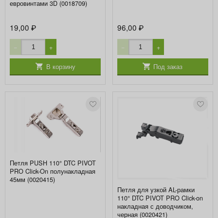
евровинтами 3D (0018709)
19,00
96,00
₽
₽
−
+
−
+
В корзину
Под заказ
Петля PUSH 110° DTC PIVOT
PRO Click-On полунакладная
45мм (0020415)
Петля для узкой AL-рамки
110° DTC PIVOT PRO Click-on
накладная с доводчиком,
черная (0020421)