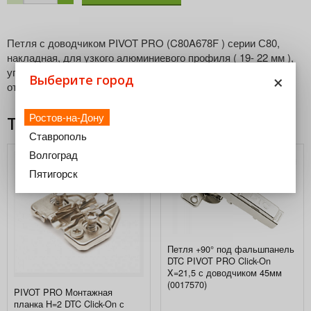
Петля с доводчиком PIVOT PRO (C80A678F ) серии С80,
накладная, для узкого алюминиевого профиля ( 19- 22 мм ),
угол открывания 110 градусов, Click-On, без подкладки (
×
Выберите город
ответной планки ).
Ростов-на-Дону
Товары из этой категории
Ставрополь
Волгоград
Пятигорск
Петля +90° под фальшпанель
DTC PIVOT PRO Click-On
X=21,5 с доводчиком 45мм
(0017570)
PIVOT PRO Монтажная
планка H=2 DTC Click-On с