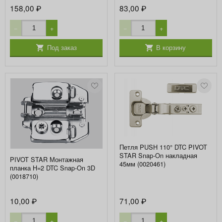
158,00
83,00
₽
₽
−
+
−
+
Под заказ
В корзину
Петля PUSH 110° DTC PIVOT
STAR Snap-On накладная
PIVOT STAR Монтажная
45мм (0020461)
планка H=2 DTC Snap-On 3D
(0018710)
10,00
71,00
₽
₽
−
+
−
+