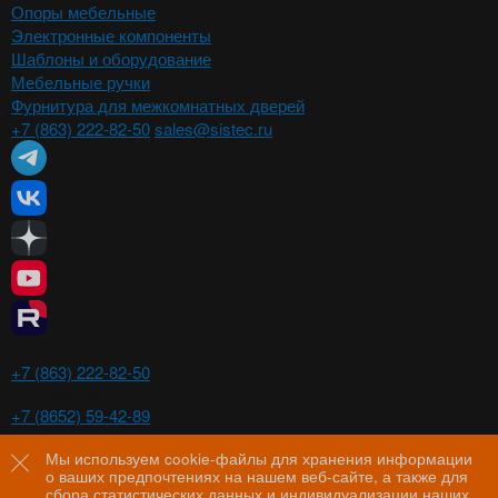
Опоры мебельные
Электронные компоненты
Шаблоны и оборудование
Мебельные ручки
Фурнитура для межкомнатных дверей
+7 (863) 222-82-50
sales@sistec.ru
Ростов-на-Дону
+7 (863) 222-82-50
Ставрополь
+7 (8652) 59-42-89
Волгоград
+7 (8442) 29-00-21
Мы используем cookie-файлы для хранения информации
о ваших предпочтениях на нашем веб-сайте, а также для
Пятигорск
сбора статистических данных и индивидуализации наших