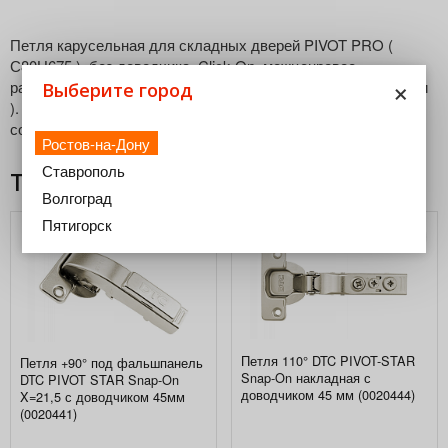
Петля карусельная для складных дверей PIVOT PRO (
С80Н675 ), без доводчика, Click-On, межценровое
×
расстояние в чашке 45 мм, без подкладки ( ответной планки
Выберите город
). Устанавливается преимущественно в угловые модули
совместно с петлей 155 градусов
Ростов-на-Дону
Ставрополь
Товары из этой категории
Волгоград
Пятигорск
Петля 110° DTC PIVOT-STAR
Петля +90° под фальшпанель
Snap-On накладная с
DTC PIVOT STAR Snap-On
доводчиком 45 мм (0020444)
X=21,5 с доводчиком 45мм
(0020441)