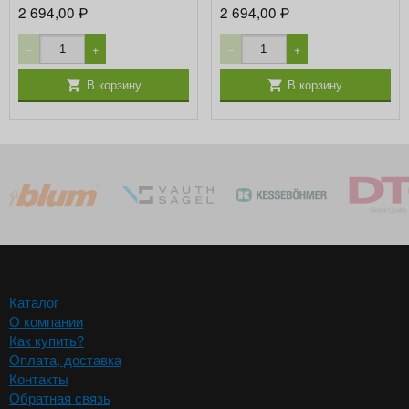
2 694,00
2 694,00
₽
₽
−
+
−
+
В корзину
В корзину
Каталог
О компании
Как купить?
Оплата, доставка
Контакты
Обратная связь