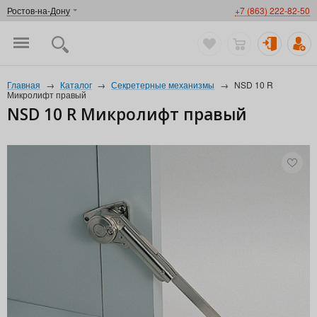
Ростов-на-Дону
+7 (863) 222-82-50
Главная
→
Каталог
→
Секретерные механизмы
→
NSD 10 R
Микролифт правый
NSD 10 R Микролифт правый