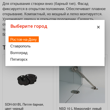
Для открывания створки вниз (барный тип). Фасад
фиксируется в открытом положении. Обеспечивает плавное
открывание. Компактный, но мощный и легко монтируется.
Удерживает дверцу в открытом положении. Скорость
×
открывания регулируется винтом. Оригинальная продукция
Выберите город
тестирована в лаборатории LGA в Германии выдерживает
50000 циклов.
Ростов-на-Дону
Ставрополь
Товары из этой категории
Волгоград
Пятигорск
SDH-001BL Петля барная,
NSD 10 L Микролифт левый
цвет черный