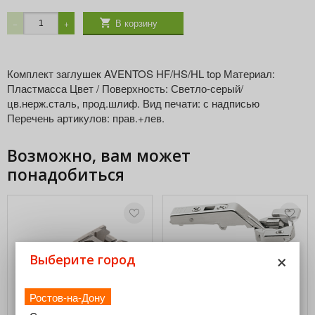
В корзину
−
+
Комплект заглушек AVENTOS HF/HS/HL top Материал:
Пластмасса Цвет / Поверхность: Светло-серый/
цв.нерж.сталь, прод.шлиф. Вид печати: с надписью
Перечень артикулов: прав.+лев.
Возможно, вам может
понадобиться
×
Выберите город
HF Средняя петля CLIP top
Ростов-на-Дону