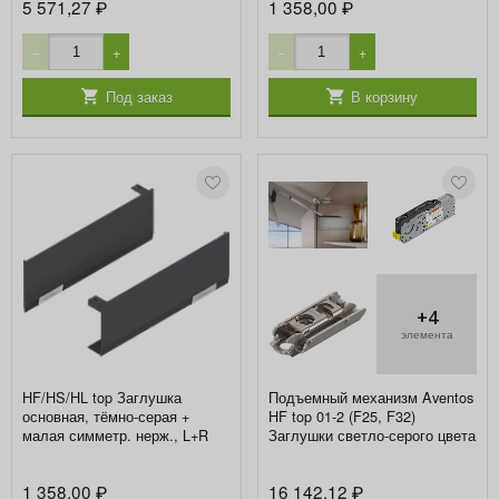
5 571,27
1 358,00
₽
₽
−
+
−
+
Под заказ
В корзину
+4
элемента
HF/HS/HL top Заглушка
Подъемный механизм Aventos
основная, тёмно-серая +
HF top 01-2 (F25, F32)
малая симметр. нерж., L+R
Заглушки светло-серого цвета
1 358,00
16 142,12
₽
₽