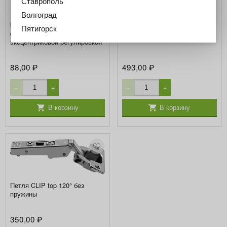
Ставрополь
Волгоград
Планка ответная прям.на
Пятигорск
самор.(20/32 мм), 0 мм, с
эксцентриковой регулировкой
88,00
493,00
₽
₽
−
+
−
+
В корзину
В корзину
Петля CLIP top 120° без
пружины
350,00
₽