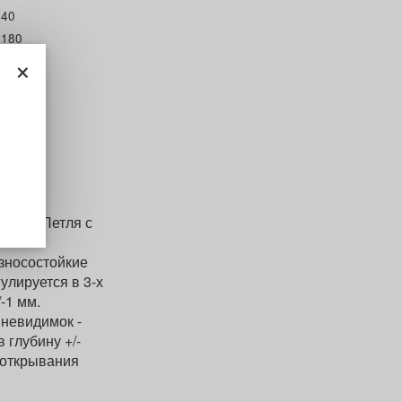
40
180
×
900
иния. Петля с
ок.
Износостойкие
улируется в 3-х
-1 мм.
 невидимок -
 глубину +/-
л открывания