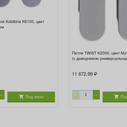
ля Kubikina K6100, цвет
ом
Петля TWIST K2000, цвет Ма
(с доводчиком универсальна
11 672,99
₽
+
−
+
Под заказ
Под