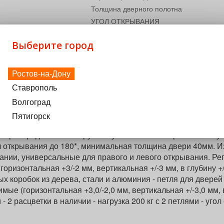
Толщина дверного полотна
УГОЛ ОТКРЫВАНИЯ
Ширина дверного полотна (max.), мм
Выберите город
17 547,08
за шт
₽
Ростов-на-Дону
Под заказ
−
+
Ставрополь
Волгоград
Пятигорск
ным коробом, для дверной коробки из дерева, стали и алюм
е распределяется нагрузка и увеличивается прочность втул
ол открывания до 180*, минимальная толщина двери 40мм. 
ании, универсальные для правого и левого открывания. Рег
оризонтальная +3/-2 мм, вертикальная +/-3 мм, в глубину +/
ых коробок из дерева, стали и алюминия - петля для дверей
мые (горизонтальная +3,0/-2,0 мм, вертикальная +/-3,0 мм, в
 - 2 расцветки в наличии - нагрузка 200 кг с 2 петлями - уго