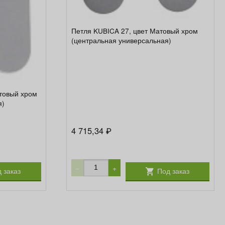
Петля KUBICA 27, цвет Матовый хром
(центральная универсальная)
товый хром
я)
4 715,34
₽
−
+
 заказ
Под заказ