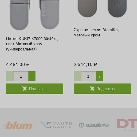
Скрытая петля AtomiKa,
матовый хром
Петля KUBI7 К7000 30/40кг,
цвет Матовый хром
(универсальная)
4 481,00
2 544,10
₽
₽
−
+
−
+
Под заказ
Под заказ