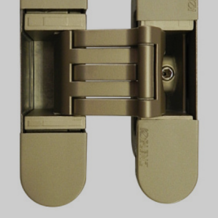
МАТЕРИАЛ
ZAMA
Вес дверного полотна (max), кг
60
Артикул
K 6300 21NS
Производитель
KRONA KOBLENZ
Крепление к фасаду
Нет
Количество осей вращения
5 осей
Количество регулируемых
3
осей
полотно в одной плоскости с