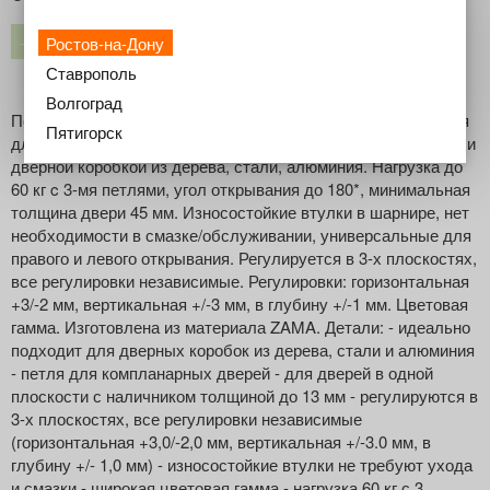
Под заказ
−
+
Ростов-на-Дону
Ставрополь
Волгоград
Петля KUBICA K6300 c 5-ю опорными точками, применяется
Пятигорск
для дверей с выступающим наличником толщиной до 13мм и
дверной коробкой из дерева, стали, алюминия. Нагрузка до
60 кг c 3-мя петлями, угол открывания до 180*, минимальная
толщина двери 45 мм. Износостойкие втулки в шарнире, нет
необходимости в смазке/обслуживании, универсальные для
правого и левого открывания. Регулируется в 3-х плоскостях,
все регулировки независимые. Регулировки: горизонтальная
+3/-2 мм, вертикальная +/-3 мм, в глубину +/-1 мм. Цветовая
гамма. Изготовлена из материала ZAMA. Детали: - идеально
подходит для дверных коробок из дерева, стали и алюминия
- петля для компланарных дверей - для дверей в одной
плоскости с наличником толщиной до 13 мм - регулируются в
3-х плоскостях, все регулировки независимые
(горизонтальная +3,0/-2,0 мм, вертикальная +/-3.0 мм, в
глубину +/- 1,0 мм) - износостойкие втулки не требуют ухода
и смазки - широкая цветовая гамма - нагрузка 60 кг с 3