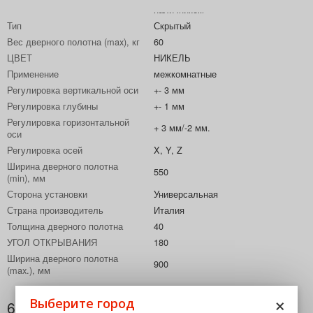
Конструкция дверного полотна
наличником
Тип
Скрытый
Вес дверного полотна (max), кг
60
ЦВЕТ
НИКЕЛЬ
Применение
межкомнатные
Регулировка вертикальной оси
+- 3 мм
Регулировка глубины
+- 1 мм
Регулировка горизонтальной
+ 3 мм/-2 мм.
оси
Регулировка осей
X, Y, Z
Ширина дверного полотна
550
(min), мм
Сторона установки
Универсальная
Страна производитель
Италия
Толщина дверного полотна
40
УГОЛ ОТКРЫВАНИЯ
180
Ширина дверного полотна
900
(max.), мм
×
Выберите город
6 018,29
за шт
₽