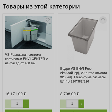
Товары из этой категории
VS Распашная система
сортировки ENVI CENTER-2
на фасад от 400 мм
Ведро VS ENVI Free
(Фрилайнер), 22 литра (высота
326 мм). Габаритные размеры:
Ш*Г*В 230*382*326
16 171,00
3 708,00
₽
₽
−
+
−
+