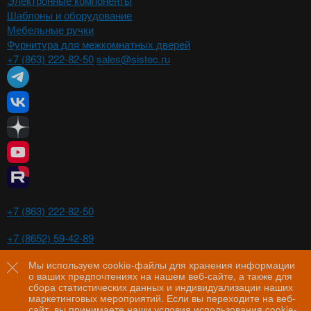
Электронные компоненты
Шаблоны и оборудование
Мебельные ручки
Фурнитура для межкомнатных дверей
+7 (863) 222-82-50
sales@sistec.ru
Ростов-на-Дону
+7 (863) 222-82-50
Ставрополь
+7 (8652) 59-42-89
Волгоград
+7 (8442) 29-00-21
Мы используем cookie-файлы для хранения информации
о ваших предпочтениях на нашем веб-сайте, а также для
Пятигорск
сбора статистических данных и индивидуализации наших
+7 (8793) 97-60-44
маркетинговых мероприятий. Если вы переходите на веб-
сайт, вы принимаете наши
условия использования cookie-